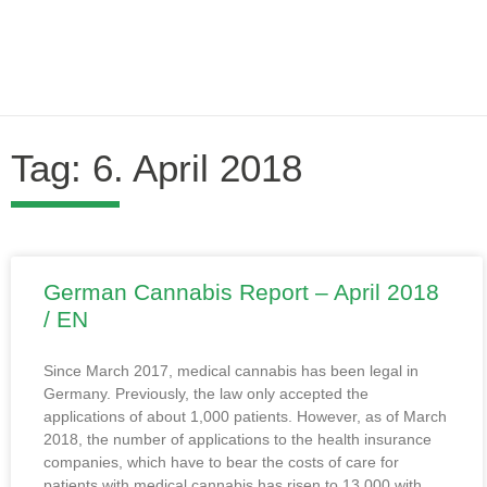
Tag: 6. April 2018
German Cannabis Report – April 2018
/ EN
Since March 2017, medical cannabis has been legal in
Germany. Previously, the law only accepted the
applications of about 1,000 patients. However, as of March
2018, the number of applications to the health insurance
companies, which have to bear the costs of care for
patients with medical cannabis has risen to 13,000 with