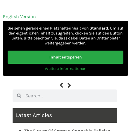
English Version
Sie sehen gerade einen Platzhalterinhalt von
Standard
. Um auf
den eigentlichen Inhalt zuzugreifen, klicken Sie auf den Button
unten. Bitte beachten Sie, dass dabei Daten an Drittanbieter
weitergegeben werden.
Inhalt entsperren
Weitere Informationen
Latest Articles
The Future Of German Cannabis Policies —