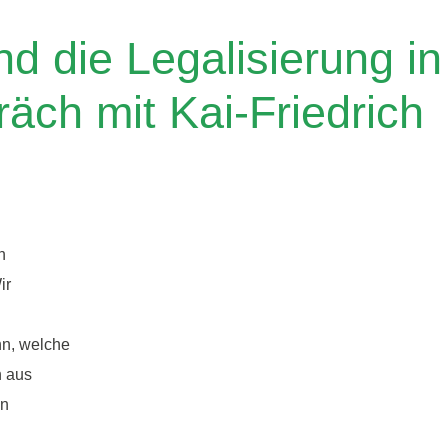
d die Legalisierung in
äch mit Kai-Friedrich
n
ir
n, welche
n aus
en