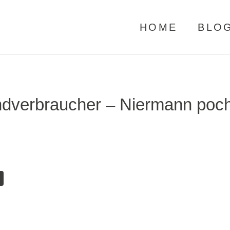
HOME
BLO
ndverbraucher – Niermann poch