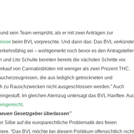
nd sein Team versprüht, als er mit zwei Anträgen zur
nisse
beim BVL vorpreschte. Und dann das: Das BVL verkünde
erkehrsfähig sei – wohlgemerkt noch bevor es den Antragsteller
nd Lito Schulte bereiten bereits die nächsten Schritte vor.
rkauf von Cannabisblüten mit weniger als zwei Prozent THC.
ucherzeugnissen, die aus lediglich getrockneten und
uch zu Rauschzwecken nicht ausgeschlossen werden.” Auch
eingestuft. Im gleichen Atemzug untersagt das BVL Hanftee. Au
eingereicht
.
neuen Gesetzgeber überlassen”
r Silbe auf die europarechtliche Problematik des freien
iere. “Das BVL möchte bei diesem Politikum offensichtlich nicht