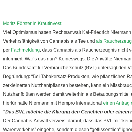
Moritz Förster in Krautinvest:
Viel Optimismus hatten Rechtsanwalt Kai-Friedrich Niermann u
Verkehrsfähigkeit von Cannabis als Tee und
als Raucherzeug
per
Fachmeldung
, dass Cannabis als Raucherzeugnis nicht v
informiert. War’s das nun? Keineswegs. Die Anwälte Niermann u
Das Bundesamt für Verbraucherschutz (BVL) untersagt den Ve
Begründung: “Bei Tabakersatz-Produkten, wie pflanzlichen Ra
zerkleinerten Nutzhanfpflanzen bestehen, kann ein Missbra
Nutzhanfblüten werden damit weiterhin als Betäubungsmittel 
hierfür hatte Niermann mit Hempro International
einen Antrag 
“Das BVL möchte die Klärung den Gerichten oder einem 
Der Cannabis-Anwalt verweist darauf, dass das BVL mit “keine
Warenverkehrs” eingehe, sondern diesen “geflissentlich” ignor