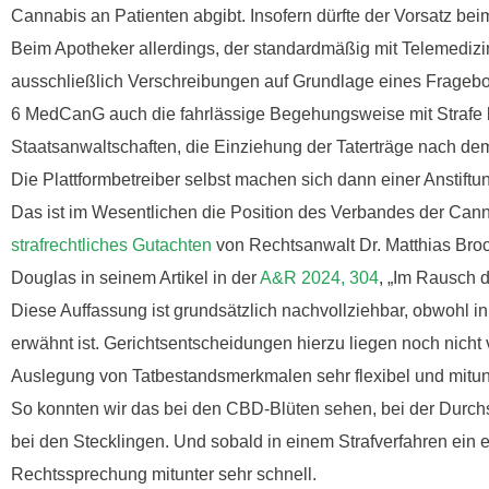
Cannabis an Patienten abgibt. Insofern dürfte der Vorsatz b
Beim Apotheker allerdings, der standardmäßig mit Telemedizin
ausschließlich Verschreibungen auf Grundlage eines Fragebo
6 MedCanG auch die fahrlässige Begehungsweise mit Strafe 
Staatsanwaltschaften, die Einziehung der Taterträge nach de
Die Plattformbetreiber selbst machen sich dann einer Anstiftun
Das ist im Wesentlichen die Position des Verbandes der Can
strafrechtliches Gutachten
von Rechtsanwalt Dr. Matthias Brock
Douglas in seinem Artikel in der
A&R 2024, 304
, „Im Rausch d
Diese Auffassung ist grundsätzlich nachvollziehbar, obwohl 
erwähnt ist. Gerichtsentscheidungen hierzu liegen noch nicht v
Auslegung von Tatbestandsmerkmalen sehr flexibel und mitu
So konnten wir das bei den CBD-Blüten sehen, bei der Durch
bei den Stecklingen. Und sobald in einem Strafverfahren ein ers
Rechtssprechung mitunter sehr schnell.