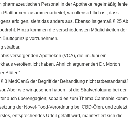
eim pharmazeutischen Personal in der Apotheke regelmäßig fehle
-Plattformen zusammenarbeitet, wo offensichtlich ist, dass
gens erfolgen, sieht das anders aus. Ebenso ist gemäß § 25 Ab
bedroht. Hinzu kommen die verschiedensten Möglichkeiten der
m Bruttoprinzip vorzunehmen.
g strafbar.
nabis versorgenden Apotheken (VCA), die im Juni ein
haus veröffentlicht haben. Ähnlich argumentiert Dr. Morton
er Blüten“.
in § 3 MedCanG der Begriff der Behandlung nicht tatbestandsmä
or. Aber wie wir gesehen haben, ist die Strafverfolgung bei der
nter auch überengagiert, sobald es zum Thema Cannabis kommt
setzung der Novel-Food-Verordnung bei CBD-Ölen, und zuletzt
tes, entsprechendes Urteil gefällt wird, manifestiert sich die