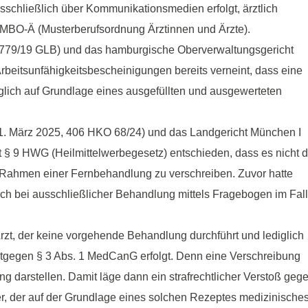
schließlich über Kommunikationsmedien erfolgt, ärztlich
 § 7 MBO-Ä (Musterberufsordnung Ärztinnen und Ärzte).
 4779/19 GLB) und das hamburgische Oberverwaltungsgericht
rbeitsunfähigkeitsbescheinigungen bereits verneint, dass eine
iglich auf Grundlage eines ausgefüllten und ausgewerteten
11. März 2025, 406 HKO 68/24) und das Landgericht München I
 § 9 HWG (Heilmittelwerbegesetz) entschieden, dass es nicht d
im Rahmen einer Fernbehandlung zu verschreiben. Zuvor hatte
ich bei ausschließlicher Behandlung mittels Fragebogen im Fal
rzt, der keine vorgehende Behandlung durchführt und lediglich
ntgegen § 3 Abs. 1 MedCanG erfolgt. Denn eine Verschreibung
arstellen. Damit läge dann ein strafrechtlicher Verstoß geg
r, der auf der Grundlage eines solchen Rezeptes medizinische